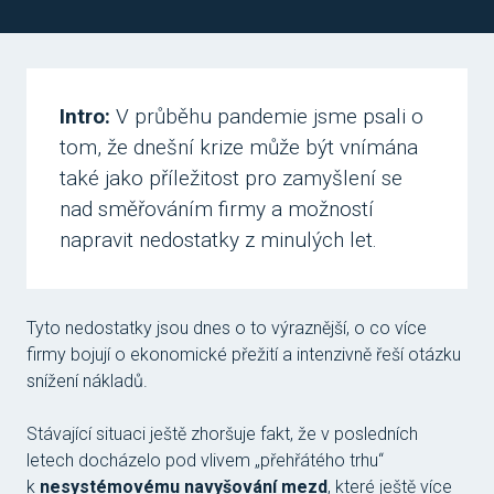
Tom
Mich
Mic
Intro:
V průběhu pandemie jsme psali o
tom, že dnešní krize může být vnímána
Dave
také jako příležitost pro zamyšlení se
Car
nad směřováním firmy a možností
Mag
napravit nedostatky z minulých let.
Stan
Mic
Tyto nedostatky jsou dnes o to výraznější, o co více
Pave
firmy bojují o ekonomické přežití a intenzivně řeší otázku
snížení nákladů.
Kat
Lau
Stávající situaci ještě zhoršuje fakt, že v posledních
letech docházelo pod vlivem „přehřátého trhu“
Jan
k
nesystémovému navyšování mezd
, které ještě více