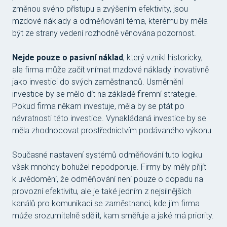
změnou svého přístupu a zvýšením efektivity, jsou
mzdové náklady a odměňování téma, kterému by měla
být ze strany vedení rozhodně věnována pozornost.
Nejde pouze o pasivní náklad
, který vznikl historicky,
ale firma může začít vnímat mzdové náklady inovativně
jako investici do svých zaměstnanců. Usměrnění
investice by se mělo dít na základě firemní strategie.
Pokud firma někam investuje, měla by se ptát po
návratnosti této investice. Vynakládaná investice by se
měla zhodnocovat prostřednictvím podávaného výkonu.
Současné nastavení systémů odměňování tuto logiku
však mnohdy bohužel nepodporuje. Firmy by měly přijít
k uvědomění, že odměňování není pouze o dopadu na
provozní efektivitu, ale je také jedním z nejsilnějších
kanálů pro komunikaci se zaměstnanci, kde jim firma
může srozumitelně sdělit, kam směřuje a jaké má priority.