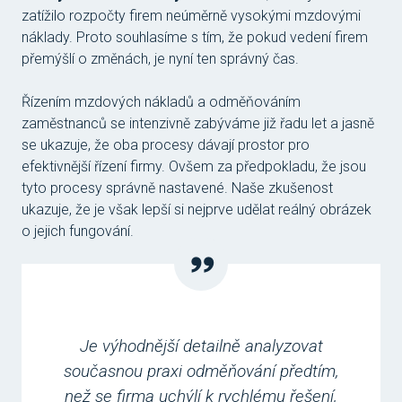
zatížilo rozpočty firem neúměrně vysokými mzdovými
Konta
náklady. Proto souhlasíme s tím, že pokud vedení firem
Ke st
přemýšlí o změnách, je nyní ten správný čas.
Řízením mzdových nákladů a odměňováním
zaměstnanců se intenzivně zabýváme již řadu let a jasně
se ukazuje, že oba procesy dávají prostor pro
efektivnější řízení firmy. Ovšem za předpokladu, že jsou
tyto procesy správně nastavené. Naše zkušenost
ukazuje, že je však lepší si nejprve udělat reálný obrázek
o jejich fungování.
Je výhodnější detailně analyzovat
současnou praxi odměňování předtím,
než se firma uchýlí k rychlému řešení,