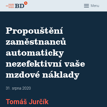
Menu
Dom
O nás
Propouštění
Řešen
zaměstnanců
Eduk
automaticky
Com
Pra
nezefektivní vaše
Man
mzdové náklady
Akad
Refer
31. srpna 2020
Náš 
Tomáš Jurčík
Mar