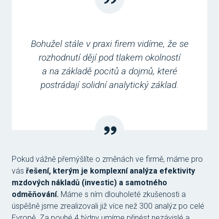
Bohužel stále v praxi firem vidíme, že se
rozhodnutí dějí pod tlakem okolností
a na základě pocitů a dojmů, které
postrádají solidní analytický základ.
Pokud vážně přemýšlíte o změnách ve firmě, máme pro
vás
řešení, kterým je komplexní analýza efektivity
mzdových nákladů (investic) a samotného
odměňování.
Máme s ním dlouholeté zkušenosti a
úspěšně jsme zrealizovali již více než 300 analýz po celé
Evropě. Za pouhé 4 týdny umíme přinést nezávislé a